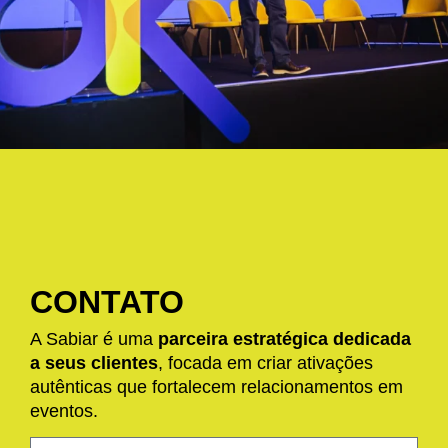
CONTATO
A Sabiar é uma
parceira estratégica dedicada
a seus clientes
, focada em criar ativações
autênticas que fortalecem relacionamentos em
eventos.