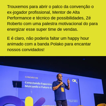
​Trouxemos para abrir o palco da convenção o
ex-jogador profissional, Mentor de Alta
Performance e técnico de possibilidades, Zé
Roberto com uma palestra motivacional do para
energizar esse super time de vendas.​
E é claro, não poderia faltar um happy hour
animado com a banda Polako para encantar
nossos convidados!