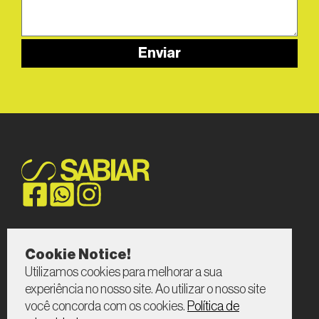
Enviar
CASES
GIFTS
Cookie Notice!
SPOTS
CLIENTES
Utilizamos cookies para melhorar a sua
CONTATO
SOBRE NÓS
experiência no nosso site. Ao utilizar o nosso site
você concorda com os cookies.
Política de